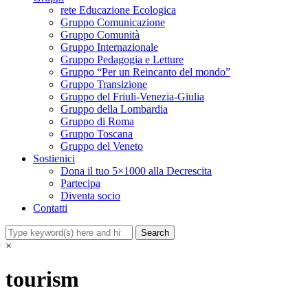
rete Educazione Ecologica
Gruppo Comunicazione
Gruppo Comunità
Gruppo Internazionale
Gruppo Pedagogia e Letture
Gruppo “Per un Reincanto del mondo”
Gruppo Transizione
Gruppo del Friuli-Venezia-Giulia
Gruppo della Lombardia
Gruppo di Roma
Gruppo Toscana
Gruppo del Veneto
Sostienici
Dona il tuo 5×1000 alla Decrescita
Partecipa
Diventa socio
Contatti
×
tourism