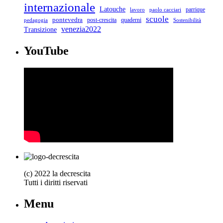
internazionale
Latouche
parrique
lavoro
paolo cacciari
scuole
pontevedra
post-crescita
quaderni
pedagogia
Sostenibilità
venezia2022
Transizione
YouTube
(c) 2022 la decrescita
Tutti i diritti riservati
Menu