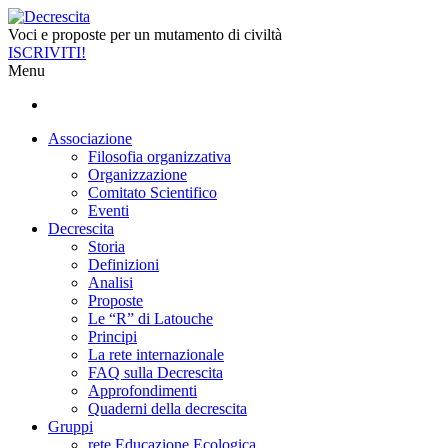
Voci e proposte per un mutamento di civiltà
ISCRIVITI!
Menu
Associazione
Filosofia organizzativa
Organizzazione
Comitato Scientifico
Eventi
Decrescita
Storia
Definizioni
Analisi
Proposte
Le “R” di Latouche
Principi
La rete internazionale
FAQ sulla Decrescita
Approfondimenti
Quaderni della decrescita
Gruppi
rete Educazione Ecologica