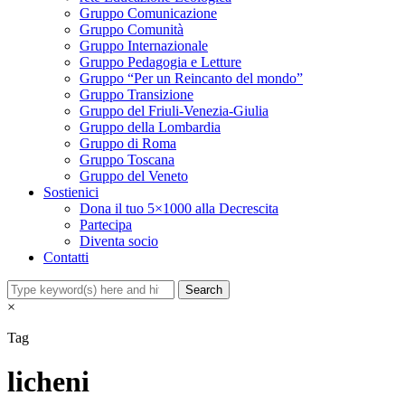
Gruppo Comunicazione
Gruppo Comunità
Gruppo Internazionale
Gruppo Pedagogia e Letture
Gruppo “Per un Reincanto del mondo”
Gruppo Transizione
Gruppo del Friuli-Venezia-Giulia
Gruppo della Lombardia
Gruppo di Roma
Gruppo Toscana
Gruppo del Veneto
Sostienici
Dona il tuo 5×1000 alla Decrescita
Partecipa
Diventa socio
Contatti
×
Tag
licheni