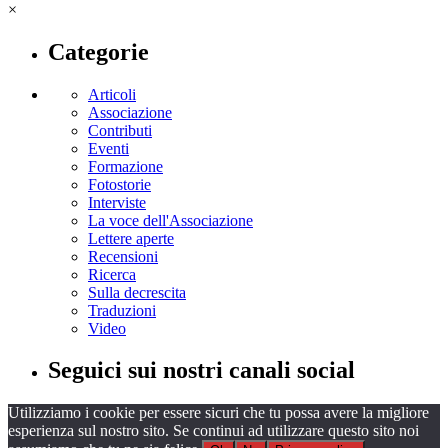
×
Categorie
Articoli
Associazione
Contributi
Eventi
Formazione
Fotostorie
Interviste
La voce dell'Associazione
Lettere aperte
Recensioni
Ricerca
Sulla decrescita
Traduzioni
Video
Seguici sui nostri canali social
Utilizziamo i cookie per essere sicuri che tu possa avere la migliore
esperienza sul nostro sito. Se continui ad utilizzare questo sito noi