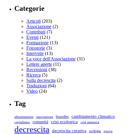
Categorie
Articoli
(203)
Associazione
(2)
Contributi
(7)
Eventi
(121)
Formazione
(13)
Fotostorie
(3)
Interviste
(13)
La voce dell'Associazione
(31)
Lettere aperte
(11)
Recensioni
(38)
Ricerca
(5)
Sulla decrescita
(2)
Traduzioni
(64)
Video
(24)
Tag
cambiamento climatico
bruxelles
associazione
alimentazione
crisi ecologica
comunità
capitalismo
crisi sistemica
decrescita
decrescita creativa
ecologia
guerra