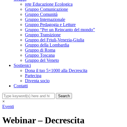
rete Educazione Ecologica
Gruppo Comunicazione
Gruppo Comunità
Gruppo Internazionale
Gruppo Pedagogia e Letture
Gruppo “Per un Reincanto del mondo”
Gruppo Transizione
Gruppo del Friuli-Venezia-Giulia
Gruppo della Lombardia
Gruppo di Roma
Gruppo Toscana
Gruppo del Veneto
Sostienici
Dona il tuo 5×1000 alla Decrescita
Partecipa
Diventa socio
Contatti
×
Eventi
Webinar – Decrescita