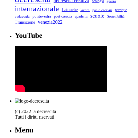
decrescita creativa
ecologia
guerra
internazionale
Latouche
parrique
lavoro
paolo cacciari
scuole
pontevedra
post-crescita
quaderni
pedagogia
Sostenibilità
venezia2022
Transizione
YouTube
(c) 2022 la decrescita
Tutti i diritti riservati
Menu