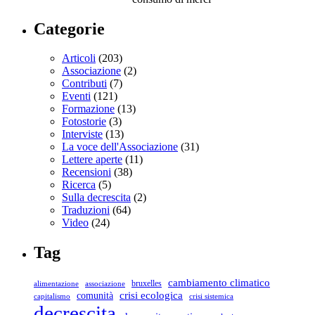
Categorie
Articoli
(203)
Associazione
(2)
Contributi
(7)
Eventi
(121)
Formazione
(13)
Fotostorie
(3)
Interviste
(13)
La voce dell'Associazione
(31)
Lettere aperte
(11)
Recensioni
(38)
Ricerca
(5)
Sulla decrescita
(2)
Traduzioni
(64)
Video
(24)
Tag
cambiamento climatico
bruxelles
associazione
alimentazione
crisi ecologica
comunità
capitalismo
crisi sistemica
decrescita