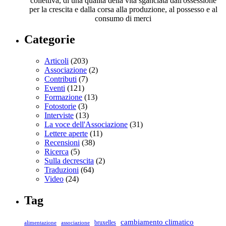
collettiva, di una qualità della vita sganciata dall'ossessione
per la crescita e dalla corsa alla produzione, al possesso e al
consumo di merci
Categorie
Articoli
(203)
Associazione
(2)
Contributi
(7)
Eventi
(121)
Formazione
(13)
Fotostorie
(3)
Interviste
(13)
La voce dell'Associazione
(31)
Lettere aperte
(11)
Recensioni
(38)
Ricerca
(5)
Sulla decrescita
(2)
Traduzioni
(64)
Video
(24)
Tag
cambiamento climatico
bruxelles
associazione
alimentazione