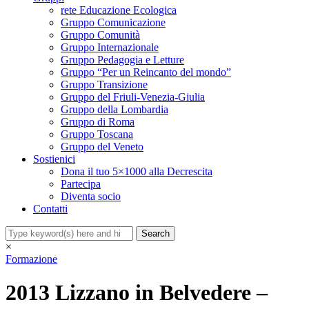
rete Educazione Ecologica
Gruppo Comunicazione
Gruppo Comunità
Gruppo Internazionale
Gruppo Pedagogia e Letture
Gruppo “Per un Reincanto del mondo”
Gruppo Transizione
Gruppo del Friuli-Venezia-Giulia
Gruppo della Lombardia
Gruppo di Roma
Gruppo Toscana
Gruppo del Veneto
Sostienici
Dona il tuo 5×1000 alla Decrescita
Partecipa
Diventa socio
Contatti
×
Formazione
2013 Lizzano in Belvedere –