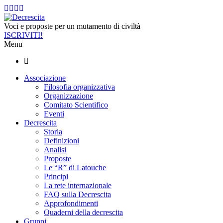
Voci e proposte per un mutamento di civiltà
ISCRIVITI!
Menu
Associazione
Filosofia organizzativa
Organizzazione
Comitato Scientifico
Eventi
Decrescita
Storia
Definizioni
Analisi
Proposte
Le “R” di Latouche
Principi
La rete internazionale
FAQ sulla Decrescita
Approfondimenti
Quaderni della decrescita
Gruppi