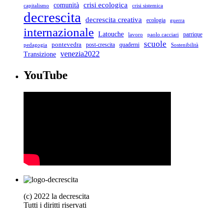
crisi ecologica
comunità
capitalismo
crisi sistemica
decrescita
decrescita creativa
ecologia
guerra
internazionale
Latouche
parrique
lavoro
paolo cacciari
scuole
pontevedra
post-crescita
quaderni
pedagogia
Sostenibilità
venezia2022
Transizione
YouTube
(c) 2022 la decrescita
Tutti i diritti riservati