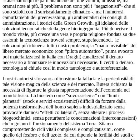
Tralasciamo qui le parti analitiche dei due volumi, utilissime, ma
oramai note ai più. Il problema non sono più i “negazionisti”- che si
sono sciolti con il surriscaldamento climatico -, ma i numerosi
camuffamenti del greenwashing, gli ambientalisti dei consigli di
amministrazione, i teorici della Green Growth, gli idolatori delle
soluzioni tecnocratiche della geo e bio ingegneria. Più deperisce il
mondo vitale, più cresce una vera e propria religione fondata su due
assiomi: la tecnoscienza troverà sempre, stupefacendoci, le
soluzioni più idonee a tutti i nostri problemi; la “mano invisibile” del
libero mercato economico (con “pilota automatico”, prima evocato
poi materializzatosi in Italia con Draghi) canalizzerà il denaro
necessario a finanziare le innovazioni necessarie. Il cerchio denaro-
tecnologia si chiude così in modo tautologico e autoreferenziale.
I nostri autori si sforzano a dimostrare la fallacia e la pericolosità di
tale visione magica della scienza e del mercato. Butera richiama la
necessità di figurare la giusta rappresentazione dell’economia nel
mondo fisico. La biosfera come “sovra-sistema” con “limiti
planetari” (stock e servizi ecosistemici) difficili da forzare dalla
potenza trasformativa dell’homo sapiens industrializzato senza
provocare dannosi “effetti collaterali”, senza alterare i processi
biogeochimici, senza perturbare le concatenazioni (interconnessioni)
che regolano il funzionamento del sistema Terra. Stiamo
compromettendo cicli vitali complessi e complicatissimi, come
quello del fosforo e dell’azoto, da cui dipende la fertilità dei suoli e