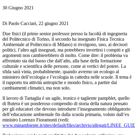
30 Giugno 2021
Di Paolo Cacciari, 22 giugno 2021
Due fisici (il primo senior professor presso la facoltà di ingegneria
del Politecnico di Torino, il secondo ha insegnato Fisica Tecnica
Ambientale al Politecnico di Milano) si rivolgono, uno, ai decisori
politici, l’altro agli insegnati, ma potrebbero invertirsi i compiti e gli
argomenti non cambierebbero di molto. Come dire: il problema va
affrontato sia dal basso che dall’alto, alla base della formazione
culturale e scientifica delle persone, come ai vertici del potere. La
sfida sarà vinta, probabilmente, quando avremo un ecologo al
ministero dell’ecologia e l’ecologia in cattedra nelle scuole. Il tema è
il rapporto tra attività antropiche e mondo fisico, a partire dai
cambiamenti climatici, ma non solo.
Il lavoro di Tartaglia è un agile, ironico e tagliente pamphlet, quello
di Butera è un ponderoso compendio di storia della natura pensato
per gli educatori che devono introdurre l’insegnamento obbligatorio
dell’educazione ambientale fin dalla scuola primaria, voluto dall’ex
ministro Lorenzo Fioramonti (vedi:
www.minambiente.it/sites/default/files/archivio/allegati/LINEE_GU