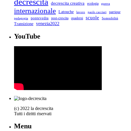
decrescita
decrescita creativa
ecologia
guerra
internazionale
Latouche
parrique
lavoro
paolo cacciari
scuole
pontevedra
post-crescita
quaderni
pedagogia
Sostenibilità
venezia2022
Transizione
YouTube
(c) 2022 la decrescita
Tutti i diritti riservati
Menu