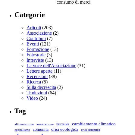
consumo di merci
Categorie
Articoli
(203)
Associazione
(2)
Contributi
(7)
Eventi
(121)
Formazione
(13)
Fotostorie
(3)
Interviste
(13)
La voce dell'Associazione
(31)
Lettere aperte
(11)
Recensioni
(38)
Ricerca
(5)
Sulla decrescita
(2)
Traduzioni
(64)
Video
(24)
Tag
cambiamento climatico
bruxelles
associazione
alimentazione
crisi ecologica
comunità
capitalismo
crisi sistemica