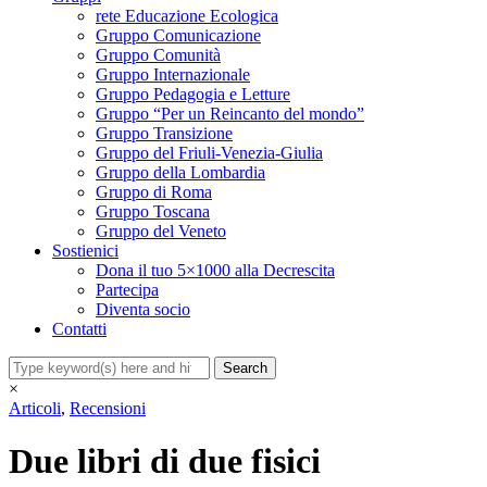
rete Educazione Ecologica
Gruppo Comunicazione
Gruppo Comunità
Gruppo Internazionale
Gruppo Pedagogia e Letture
Gruppo “Per un Reincanto del mondo”
Gruppo Transizione
Gruppo del Friuli-Venezia-Giulia
Gruppo della Lombardia
Gruppo di Roma
Gruppo Toscana
Gruppo del Veneto
Sostienici
Dona il tuo 5×1000 alla Decrescita
Partecipa
Diventa socio
Contatti
×
Articoli
,
Recensioni
Due libri di due fisici