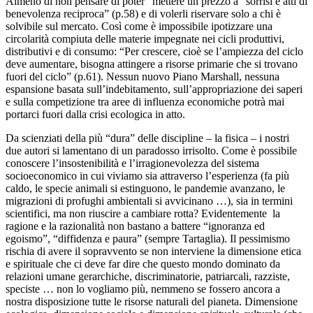
Almeno di non pensare di poter “mettere un prezzo a “sorrisi e atti di
benevolenza reciproca” (p.58) e di volerli riservare solo a chi è
solvibile sul mercato. Così come è impossibile ipotizzare una
circolarità compiuta delle materie impegnate nei cicli produttivi,
distributivi e di consumo: “Per crescere, cioè se l’ampiezza del ciclo
deve aumentare, bisogna attingere a risorse primarie che si trovano
fuori del ciclo” (p.61). Nessun nuovo Piano Marshall, nessuna
espansione basata sull’indebitamento, sull’appropriazione dei saperi
e sulla competizione tra aree di influenza economiche potrà mai
portarci fuori dalla crisi ecologica in atto.
Da scienziati della più “dura” delle discipline – la fisica – i nostri
due autori si lamentano di un paradosso irrisolto. Come è possibile
conoscere l’insostenibilità e l’irragionevolezza del sistema
socioeconomico in cui viviamo sia attraverso l’esperienza (fa più
caldo, le specie animali si estinguono, le pandemie avanzano, le
migrazioni di profughi ambientali si avvicinano …), sia in termini
scientifici, ma non riuscire a cambiare rotta? Evidentemente la
ragione e la razionalità non bastano a battere “ignoranza ed
egoismo”, “diffidenza e paura” (sempre Tartaglia). Il pessimismo
rischia di avere il sopravvento se non interviene la dimensione etica
e spirituale che ci deve far dire che questo mondo dominato da
relazioni umane gerarchiche, discriminatorie, patriarcali, razziste,
speciste … non lo vogliamo più, nemmeno se fossero ancora a
nostra disposizione tutte le risorse naturali del pianeta. Dimensione