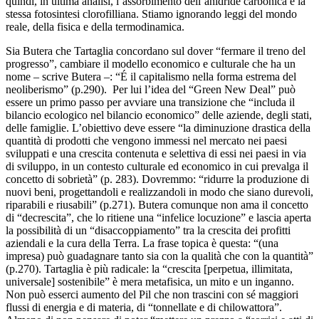
quindi, in ultima analisi, l’assorbimento dell’anidride carbonica e la
stessa fotosintesi clorofilliana. Stiamo ignorando leggi del mondo
reale, della fisica e della termodinamica.
Sia Butera che Tartaglia concordano sul dover “fermare il treno del
progresso”, cambiare il modello economico e culturale che ha un
nome – scrive Butera –: “É il capitalismo nella forma estrema del
neoliberismo” (p.290). Per lui l’idea del “Green New Deal” può
essere un primo passo per avviare una transizione che “includa il
bilancio ecologico nel bilancio economico” delle aziende, degli stati,
delle famiglie. L’obiettivo deve essere “la diminuzione drastica della
quantità di prodotti che vengono immessi nel mercato nei paesi
sviluppati e una crescita contenuta e selettiva di essi nei paesi in via
di sviluppo, in un contesto culturale ed economico in cui prevalga il
concetto di sobrietà” (p. 283). Dovremmo: “ridurre la produzione di
nuovi beni, progettandoli e realizzandoli in modo che siano durevoli,
riparabili e riusabili” (p.271). Butera comunque non ama il concetto
di “decrescita”, che lo ritiene una “infelice locuzione” e lascia aperta
la possibilità di un “disaccoppiamento” tra la crescita dei profitti
aziendali e la cura della Terra. La frase topica è questa: “(una
impresa) può guadagnare tanto sia con la qualità che con la quantità”
(p.270). Tartaglia è più radicale: la “crescita [perpetua, illimitata,
universale] sostenibile” è mera metafisica, un mito e un inganno.
Non può esserci aumento del Pil che non trascini con sé maggiori
flussi di energia e di materia, di “tonnellate e di chilowattora”.