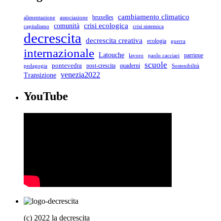
cambiamento climatico
bruxelles
associazione
alimentazione
crisi ecologica
comunità
capitalismo
crisi sistemica
decrescita
decrescita creativa
ecologia
guerra
internazionale
Latouche
parrique
lavoro
paolo cacciari
scuole
pontevedra
post-crescita
quaderni
pedagogia
Sostenibilità
venezia2022
Transizione
YouTube
(c) 2022 la decrescita