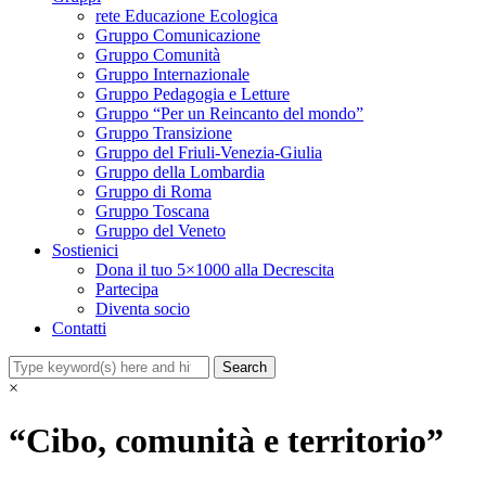
rete Educazione Ecologica
Gruppo Comunicazione
Gruppo Comunità
Gruppo Internazionale
Gruppo Pedagogia e Letture
Gruppo “Per un Reincanto del mondo”
Gruppo Transizione
Gruppo del Friuli-Venezia-Giulia
Gruppo della Lombardia
Gruppo di Roma
Gruppo Toscana
Gruppo del Veneto
Sostienici
Dona il tuo 5×1000 alla Decrescita
Partecipa
Diventa socio
Contatti
×
“Cibo, comunità e territorio”