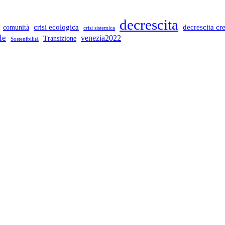
decrescita
crisi ecologica
decrescita cr
comunità
crisi sistemica
le
venezia2022
Transizione
Sostenibilità