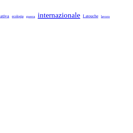
internazionale
eativa
Latouche
ecologia
guerra
lavoro