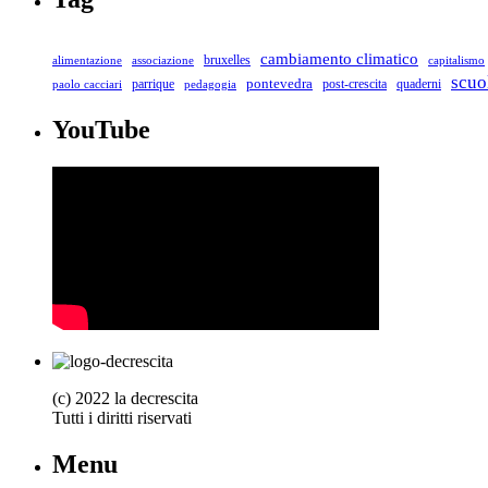
cambiamento climatico
bruxelles
associazione
capitalismo
alimentazione
scuo
parrique
pontevedra
post-crescita
quaderni
paolo cacciari
pedagogia
YouTube
(c) 2022 la decrescita
Tutti i diritti riservati
Menu