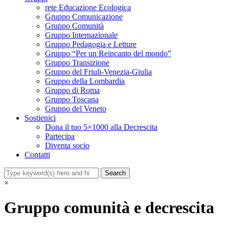
rete Educazione Ecologica
Gruppo Comunicazione
Gruppo Comunità
Gruppo Internazionale
Gruppo Pedagogia e Letture
Gruppo “Per un Reincanto del mondo”
Gruppo Transizione
Gruppo del Friuli-Venezia-Giulia
Gruppo della Lombardia
Gruppo di Roma
Gruppo Toscana
Gruppo del Veneto
Sostienici
Dona il tuo 5×1000 alla Decrescita
Partecipa
Diventa socio
Contatti
×
Gruppo comunità e decrescita