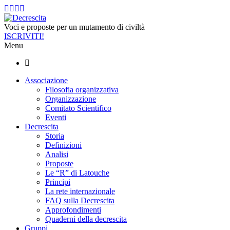
Voci e proposte per un mutamento di civiltà
ISCRIVITI!
Menu
Associazione
Filosofia organizzativa
Organizzazione
Comitato Scientifico
Eventi
Decrescita
Storia
Definizioni
Analisi
Proposte
Le “R” di Latouche
Principi
La rete internazionale
FAQ sulla Decrescita
Approfondimenti
Quaderni della decrescita
Gruppi