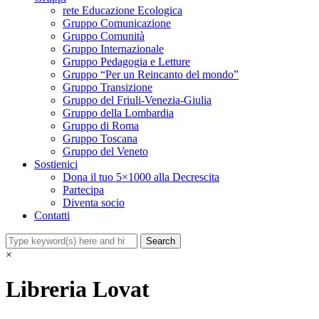
rete Educazione Ecologica
Gruppo Comunicazione
Gruppo Comunità
Gruppo Internazionale
Gruppo Pedagogia e Letture
Gruppo “Per un Reincanto del mondo”
Gruppo Transizione
Gruppo del Friuli-Venezia-Giulia
Gruppo della Lombardia
Gruppo di Roma
Gruppo Toscana
Gruppo del Veneto
Sostienici
Dona il tuo 5×1000 alla Decrescita
Partecipa
Diventa socio
Contatti
×
Libreria Lovat