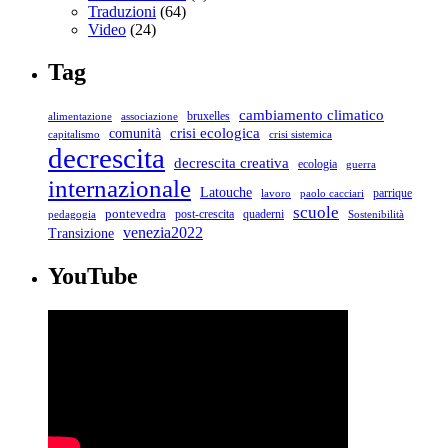
Traduzioni
(64)
Video
(24)
Tag
cambiamento climatico
bruxelles
associazione
alimentazione
crisi ecologica
comunità
capitalismo
crisi sistemica
decrescita
decrescita creativa
ecologia
guerra
internazionale
Latouche
parrique
lavoro
paolo cacciari
scuole
pontevedra
post-crescita
quaderni
pedagogia
Sostenibilità
venezia2022
Transizione
YouTube