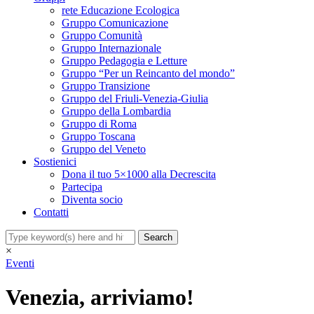
rete Educazione Ecologica
Gruppo Comunicazione
Gruppo Comunità
Gruppo Internazionale
Gruppo Pedagogia e Letture
Gruppo “Per un Reincanto del mondo”
Gruppo Transizione
Gruppo del Friuli-Venezia-Giulia
Gruppo della Lombardia
Gruppo di Roma
Gruppo Toscana
Gruppo del Veneto
Sostienici
Dona il tuo 5×1000 alla Decrescita
Partecipa
Diventa socio
Contatti
×
Eventi
Venezia, arriviamo!