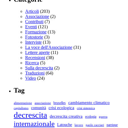
Articoli
(203)
Associazione
(2)
Contributi
(7)
Eventi
(121)
Formazione
(13)
Fotostorie
(3)
Interviste
(13)
La voce dell'Associazione
(31)
Lettere aperte
(11)
Recensioni
(38)
Ricerca
(5)
Sulla decrescita
(2)
Traduzioni
(64)
Video
(24)
Tag
cambiamento climatico
bruxelles
associazione
alimentazione
crisi ecologica
comunità
capitalismo
crisi sistemica
decrescita
decrescita creativa
ecologia
guerra
internazionale
Latouche
parrique
lavoro
paolo cacciari