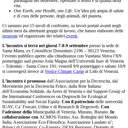
paradigma del benessere, ripensare il senso e la qualità della
vita.
One Earth, one Health, one Life
. Un’idea più ampia di salute
e di cura delle persone, degli animali, del pianeta.
Ci saranno poi 15 tavoli di confronto, su lavori portati avanti negli
ultimi mesi da altrettanti gruppi di lavoro, che hanno elaborato delle
proposte
ed organizzato dei relativi
eventi
.
L’incontro si terrà nei giorni 7-8-9 settembre
presso la sede di
Santa Marta, ex Cotonificio Dorsoduro 2196 – 30123 Venezia;
l’evento pubblico aperto alla cittadinanza con Vandana Shiva l’8/9
pomeriggio sarà presso Aula Magna dell’Università Iuav di Venezia
– Tolentini – Santa Croce 191; venerdì 9/9 pomeriggio e sabato 10/9
si convergerà invece al
Venice Climate Camp
al Lido di Venezia.
L’incontro è promosso
dall’Associazione per la Decrescita, dal
Movimento per la Decrescita Felice, dalla Rete Italiana
dell’Economia Solidale, da Aeres di Venezia e dal Support Group of
the International Conferences on Degrowth for Ecological
Sustainability and Social Equity.
Con il patrocinio
delle università
IUAV, Ca’ Foscari, Udine e di Research & Degrowth.
Con
l’adesione della
Municipalità di Venezia, Murano, Burano.
In
collaborazione con
ACMOS-Torino; Ass. Botteghe del Mondo
Italia; Associazione Eco-Filosofica; Associazione Laudato si’;
Bilanci di Giustizia; Co-Energia; DESS Bergamo; Distretto di