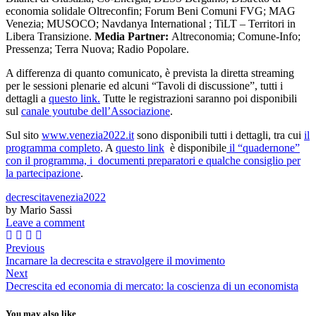
economia solidale Oltreconfin; Forum Beni Comuni FVG; MAG
Venezia; MUSOCO; Navdanya International ; TiLT – Territori in
Libera Transizione.
Media Partner:
Altreconomia; Comune-Info;
Pressenza; Terra Nuova; Radio Popolare.
A differenza di quanto comunicato, è prevista la diretta streaming
per le sessioni plenarie ed alcuni “Tavoli di discussione”, tutti i
dettagli a
questo link.
Tutte le registrazioni saranno poi disponibili
sul
canale youtube dell’Associazione
.
Sul sito
www.venezia2022.it
sono disponibili tutti i dettagli, tra cui
il
programma completo
. A
questo link
è disponibile
il “quadernone”
con il programma, i documenti preparatori e qualche consiglio per
la partecipazione
.
decrescita
venezia2022
by Mario Sassi
Leave a comment
Previous
Incarnare la decrescita e stravolgere il movimento
Next
Decrescita ed economia di mercato: la coscienza di un economista
You may also like