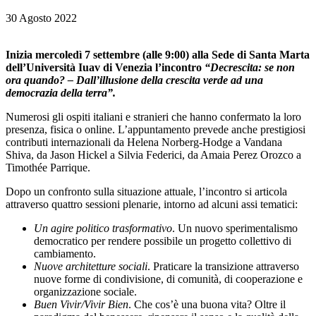
30 Agosto 2022
Inizia mercoledì 7 settembre (alle 9:00)
alla Sede di Santa Marta
dell’Università Iuav di Venezia
l’incontro
“Decrescita: se non
ora quando? – Dall’illusione della crescita verde ad una
democrazia della terra”.
Numerosi gli ospiti italiani e stranieri che hanno confermato la loro
presenza, fisica o online. L’appuntamento prevede anche prestigiosi
contributi internazionali da Helena Norberg-Hodge a Vandana
Shiva, da Jason Hickel a Silvia Federici, da Amaia Perez Orozco a
Timothée Parrique.
Dopo un confronto sulla situazione attuale, l’incontro si articola
attraverso quattro sessioni plenarie, intorno ad alcuni assi tematici:
Un agire politico trasformativo
. Un nuovo sperimentalismo
democratico per rendere possibile un progetto collettivo di
cambiamento.
Nuove architetture sociali
. Praticare la transizione attraverso
nuove forme di condivisione, di comunità, di cooperazione e
organizzazione sociale.
Buen Vivir/Vivir Bien
. Che cos’è una buona vita? Oltre il